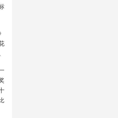
标
》
花
人。
一
奖
十
比