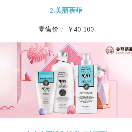
2.美丽蓓菲
零售价： ￥40-100