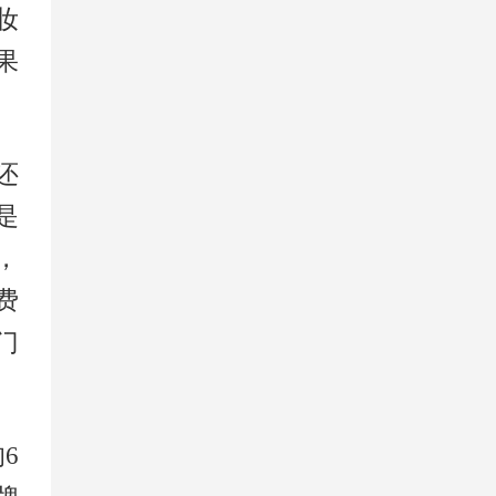
妆
果
还
是
，
费
门
6