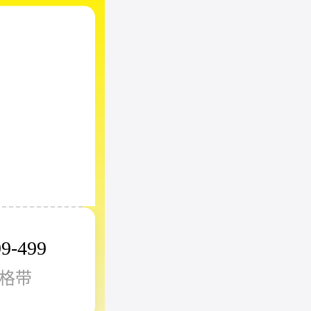
99-499
格带