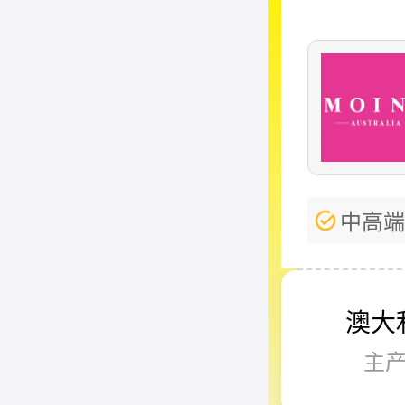
中高端
澳大
主