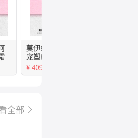
呵
莫伊纳臻致呵
莫伊纳臻致呵
霜
宠塑颜眼霜
宠塑颜精华油
¥ 409
¥ 489
看全部