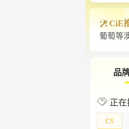
CiE
葡萄等
已覆盖中
品
正在
CS