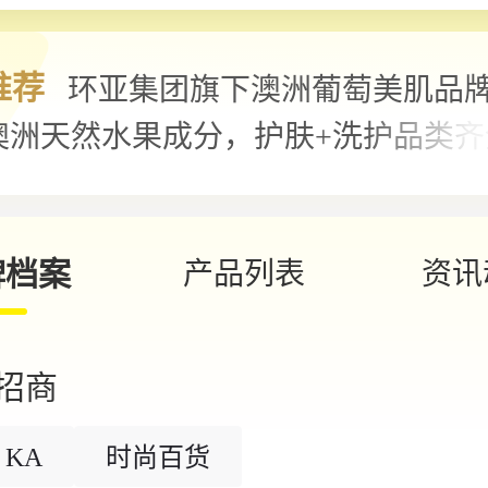
推荐
环亚集团旗下澳洲葡萄美肌品
澳洲天然水果成分，护肤+洗护品类齐
国21个省份，拥有超过1...
牌档案
产品列表
资讯
招商
KA
时尚百货