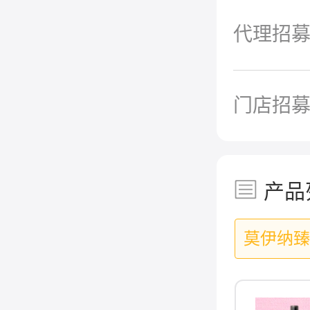
代理招
门店招
产品
莫伊纳臻
1