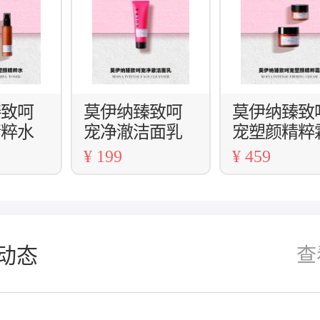
臻致呵
莫伊纳臻致呵
莫伊纳臻致
精粹水
宠净澈洁面乳
宠塑颜精粹
¥ 199
¥ 459
动态
查