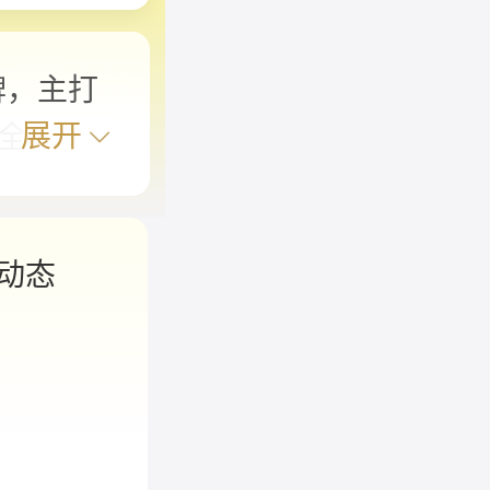
牌，主打
展开
全。现
动态