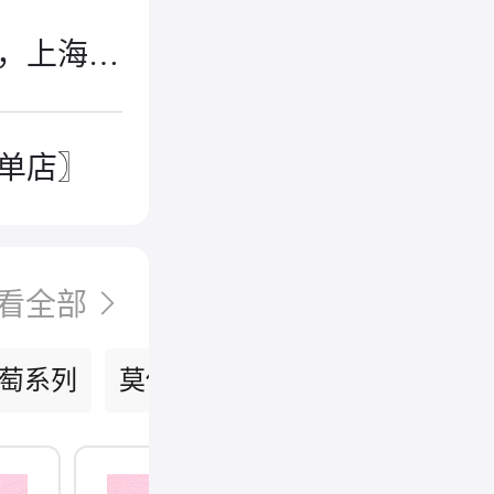
部分省区 安徽，天津，重庆，北京，上海，广东，广西，江西
单店〗
看全部
萄系列
莫伊纳纯净保湿系列
1