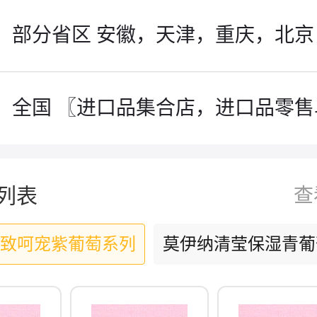
募
募
全国 〖进口品集合店，进口品零售
列表
查
致呵宠紫葡萄系列
莫伊纳清莹保湿青葡