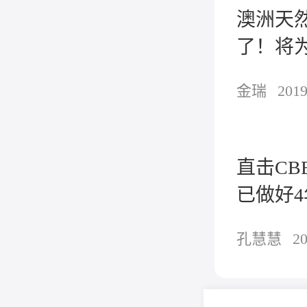
澳洲天然
了！将
金瑞
2019
直击CB
已做好
孔慧慧
20