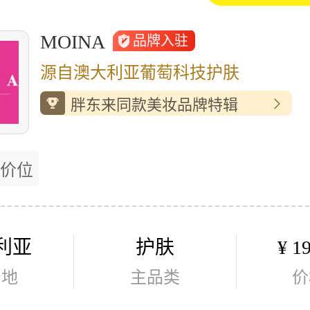
MOINA
品牌入驻
源自澳大利亚葡萄科技护肤
胖东来同款美妆品牌特辑
价位
利亚
护肤
¥ 1
产地
主品类
价