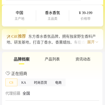
中国
香水香氛
¥ 39-199
主产地
主品类
价格带
CiE推荐
东方香水香氛品牌，拥有独家野生香料产
展开
地、研发基地，打造了香水、香薰蜡烛、车载香氛等多
个产品系列。线上入驻了天猫、京东、抖音、小红书、
得物等平台，线下已入驻KKV、调色师、三福、优托邦
等渠道，并与中国南方航空、华润置地...
品牌档案
产品列表
资讯动态
正在招商
CS
KA
时尚百货
电商
代理招募
全国