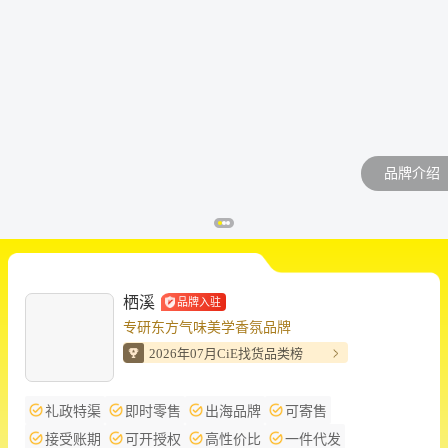
品牌介绍
栖溪
品牌入驻
专研东方气味美学香氛品牌
2026年07月CiE找货品类榜
礼政特渠
即时零售
出海品牌
可寄售
接受账期
可开授权
高性价比
一件代发