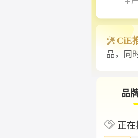
主
CiE
品，同
质化严
色的产
州特色的.
品
正在