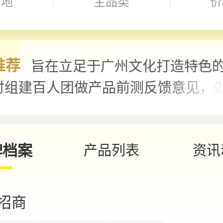
产地
主品类
价
推荐
旨在立足于广州文化打造特色
时组建百人团做产品前测反馈意见，
重的市场中既能符合大众实穿又能够
品。该系列每一款香水的灵感均结合
..
牌档案
产品列表
资讯
招商