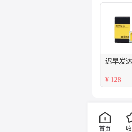
1
迟早发
¥ 128
首页
收