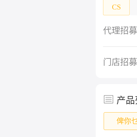
CS
代理招
门店招
产品
俾你
1