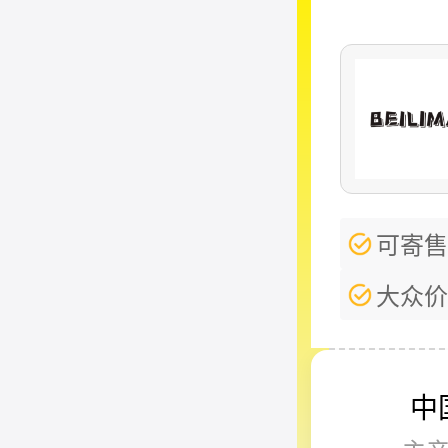
可寄售
大众价
中