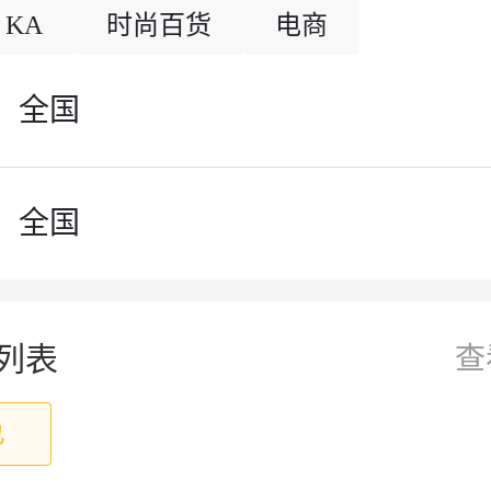
KA
时尚百货
电商
募
全国
募
全国
列表
查
乜
1