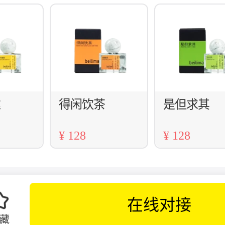
达
得闲饮茶
是但求其
¥ 128
¥ 128
在线对接
藏