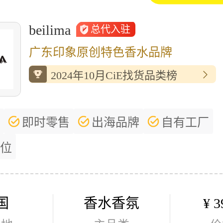
beilima
总代入驻
广东印象原创特色香水品牌
2024年10月CiE找货品类榜
即时零售
出海品牌
自有工厂
位
国
香水香氛
¥ 3