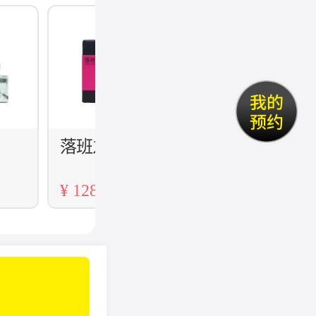
落班之后
落日繁花
¥ 128
¥ 128