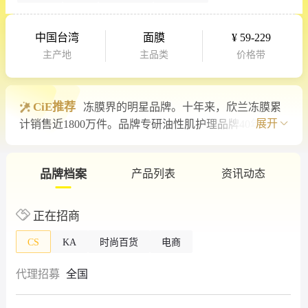
中国台湾
面膜
¥ 59-229
主产地
主品类
价格带
CiE推荐
冻膜界的明星品牌。十年来，欣兰冻膜累
展开
计销售近1800万件。品牌专研油性肌护理品牌40年，自
2020年起陆续推出睡眠保湿冻膜、璀璨紧致冻膜、复合
酸祛痘冻膜等更多适合油...
品牌档案
产品列表
资讯动态
正在招商
CS
KA
时尚百货
电商
代理招募
全国