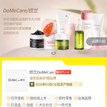
品牌介绍
欣兰DoMeCare
总代入驻
油性肌肤护理品牌
2026年03月CiE找货产地榜
可开授权
授权线上专卖店
即时零售
出海品牌
引流品
祛痘
大众价位
一件代发