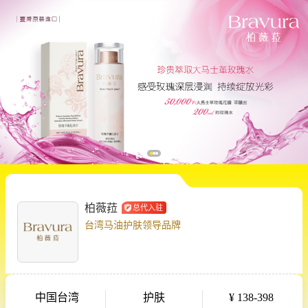
柏薇菈
总代入驻
台湾马油护肤领导品牌
中国台湾
护肤
¥ 138-398